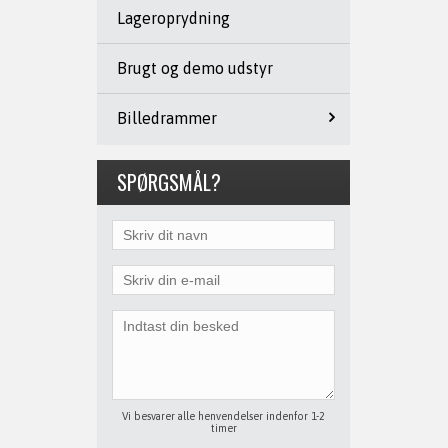
Lageroprydning
Brugt og demo udstyr
Billedrammer
SPØRGSMÅL?
Vi besvarer alle henvendelser indenfor 1-2
timer