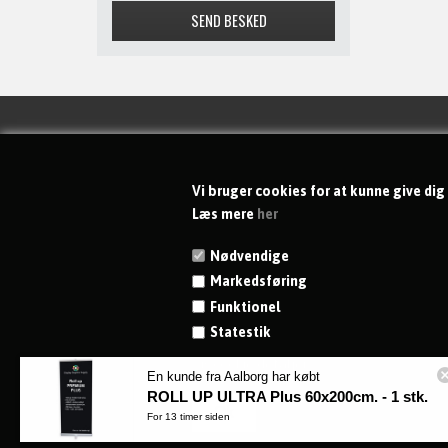
KONTAKT
Vi bruger cookies for at kunne give dig
dgs-shoppen ApS
Læs mere
her
Rytterkær 69
Nødvendige
DK-2765 Smørum
Markedsføring
CVR 41846798
Funktionel
Telefon:
+45 23 96 86 29
Statestik
Kundeservice på hverdage: 8 - 16
Vis cookie detaljer
E-mail:
info@dgs-shoppen.dk
En kunde fra Aalborg har købt
ROLL UP ULTRA Plus 60x200cm. - 1 stk.
Find vej til dgs-shoppen via
krak her
For 13 timer siden