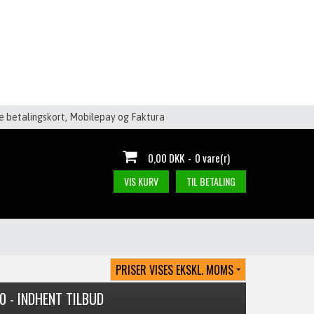
le betalingskort, Mobilepay og Faktura
0,00 DKK
-
0 vare(r)
VIS KURV
TIL BETALING
0 - INDHENT TILBUD