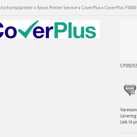
Storformatprinter
»
Epson Printer Service
»
CoverPlus
»
CoverPlus P6000 
CP05OS