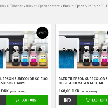
Blæk & Tilbehør
»
Blæk til Epson printere
»
Blæk til Epson SureColor SC-F
IL EPSON SURECOLOR SC-F100
BLÆK TIL EPSON SURECOLOR S
F500 SORT 140ML
OG SC-F500 MAGENTA 140ML
DKK
168,00
DKK
ekskl. moms
ekskl. moms