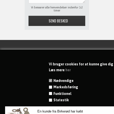
Vi besvarer alle henvendelser indenfor 1-2
timer
KONTAKT
Vi bruger cookies for at kunne give dig
dgs-shoppen ApS
Læs mere
her
Rytterkær 69
Nødvendige
DK-2765 Smørum
Markedsføring
CVR 41846798
Funktionel
Telefon:
+45 23 96 86 29
Statestik
Kundeservice på hverdage: 8 - 16
Vis cookie detaljer
E-mail:
info@dgs-shoppen.dk
En kunde fra Birkerød har købt