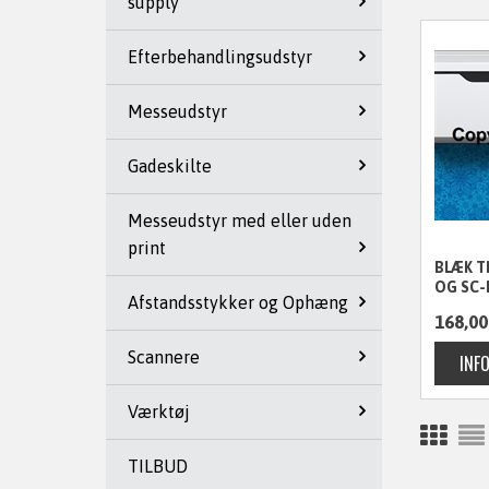
supply
Efterbehandlingsudstyr
Messeudstyr
Gadeskilte
Messeudstyr med eller uden
print
BLÆK T
OG SC-
Afstandsstykker og Ophæng
168,00
Scannere
Værktøj
TILBUD