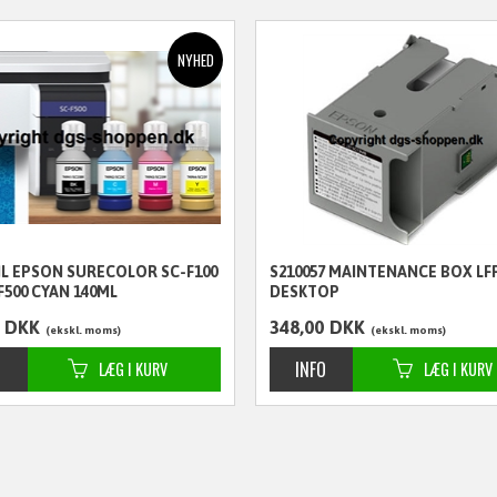
IL EPSON SURECOLOR SC-F100
S210057 MAINTENANCE BOX LF
F500 CYAN 140ML
DESKTOP
DKK
348,00
DKK
ekskl. moms
ekskl. moms