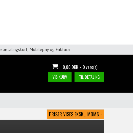
le betalingskort, Mobilepay og Faktura
0,00 DKK
-
0 vare(r)
VIS KURV
TIL BETALING