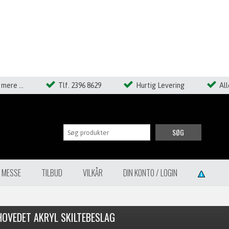
mere ...
Tlf. 2396 8629
Hurtig Levering
Al
SØG
Å MESSE
TILBUD
VILKÅR
DIN KONTO / LOGIN
HOVEDET AKRYL SKILTEBESLAG