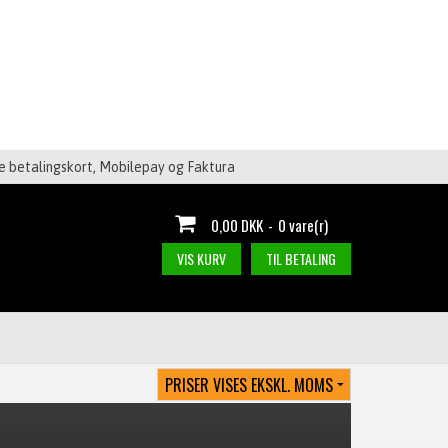
le betalingskort, Mobilepay og Faktura
0,00 DKK
-
0 vare(r)
VIS KURV
TIL BETALING