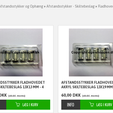
Afstandsstykker og Ophæng
»
Afstandsstykker - Skiltebeslag
»
Fladhoved
NDSSTYKKER FLADHOVEDET
AFSTANDSSTYKKER FLADHOVE
SKILTEBESLAG 13X13 MM - 4
AKRYL SKILTEBESLAG 13X19 MM 
STK.
DKK
60,00
DKK
ekskl. moms
ekskl. moms