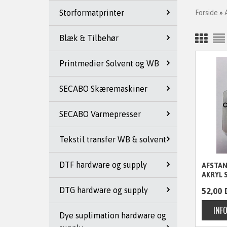
Storformatprinter
Forside
»
Blæk & Tilbehør
Printmedier Solvent og WB
SECABO Skæremaskiner
SECABO Varmepresser
Tekstil transfer WB & solvent
DTF hardware og supply
AFSTA
AKRYL 
STK.
DTG hardware og supply
52,00
Dye suplimation hardware og