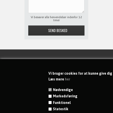
Vi besvarer alle henvendelser indenfor 1-2
timer
KONTAKT
Vi bruger cookies for at kunne give dig
dgs-shoppen ApS
Læs mere
her
Rytterkær 69
Nødvendige
DK-2765 Smørum
Markedsføring
CVR 41846798
Funktionel
Telefon:
+45 23 96 86 29
Statestik
Kundeservice på hverdage: 8 - 16