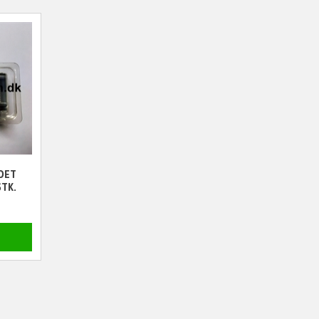
DET
STK.