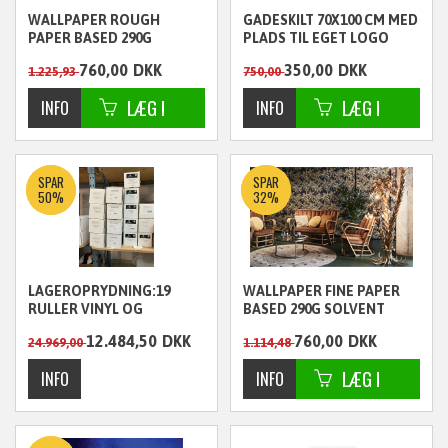
WALLPAPER ROUGH
GADESKILT 70X100 CM MED
PAPER BASED 290G
PLADS TIL EGET LOGO
SOLVENT 137X30M (FSC)
760,00
DKK
350,00
DKK
1.225,93
750,00
ekskl. moms
ekskl. moms
SPAR
SPAR
50%
32%
LAGEROPRYDNING:19
WALLPAPER FINE PAPER
RULLER VINYL OG
BASED 290G SOLVENT
LAMINAT (SE NEDENFOR)
137X30M (FSC)
12.484,50
DKK
760,00
DKK
24.969,00
1.114,48
ekskl. moms
ekskl. moms