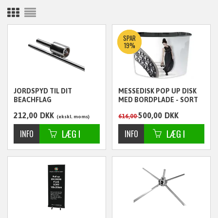
SPAR
19%
JORDSPYD TIL DIT
MESSEDISK POP UP DISK
BEACHFLAG
MED BORDPLADE - SORT
ELLER TRÆLOOK
212,00
DKK
500,00
DKK
616,00
ekskl. moms
ekskl. moms