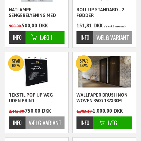
NATLAMPE
ROLL UP STANDARD - 2
SENGEBELYSNING MED
FØDDER
SENSOR LED SINGLE
500,00
DKK
151,81
DKK
900,00
RESTLAGER
ekskl. moms
ekskl. moms
SPAR
SPAR
69%
44%
TEKSTIL POP UP VÆG
WALLPAPER BRUSH NON
UDEN PRINT
WOVEN 350G 137X30M
SOLVENT FSC
750,00
DKK
1.000,00
DKK
2.442,00
1.783,17
ekskl. moms
ekskl. moms