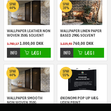
SPAR
SPAR
44%
38%
WALLPAPER LEATHER NON
WALLPAPER LINEN PAPER
WOVEN 350G SOLVENT
BASED 290G SOLVENT
137X30M - FSC
137X30M - FSC
1.000,00
DKK
760,00
DKK
1.783,17
1.225,93
ekskl. moms
ekskl. moms
SPAR
SPAR
44%
55%
WALLPAPER SMOOTH
ØKONOMI POP UP VÆG
NON WOVEN 350G
UDEN PRINT
SOLVENT 137X30M . FSC
1.000,00
DKK
750,00
DKK
1.783,17
1.673,10