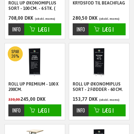
ROLL UP ØKONOMIPLUS
KRYDSFOD TIL BEACHFLAG
SORT - 100 CM. - 6 STK. (
KR. 118,- PER STK.)
708,00
DKK
280,50
DKK
ekskl. moms
ekskl. moms
SPAR
26%
ROLL UP PREMIUM - 100 X
ROLL UP ØKONOMIPLUS
200CM.
SORT - 2 FØDDER - 60 CM.
- 1 STK.
245,00
DKK
153,77
DKK
330,00
ekskl. moms
ekskl. moms