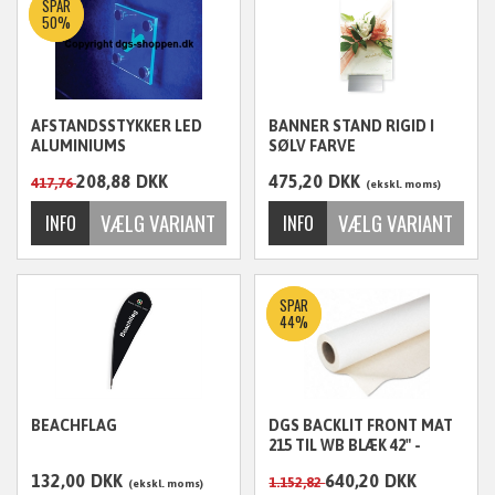
SPAR
50%
AFSTANDSSTYKKER LED
BANNER STAND RIGID I
ALUMINIUMS
SØLV FARVE
SKILTEBESLAG 4 STK. 25X25
208,88
DKK
475,20
DKK
417,76
ekskl. moms
ekskl. moms
SPAR
44%
BEACHFLAG
DGS BACKLIT FRONT MAT
215 TIL WB BLÆK 42" -
60"X30M
132,00
DKK
640,20
DKK
1.152,82
ekskl. moms