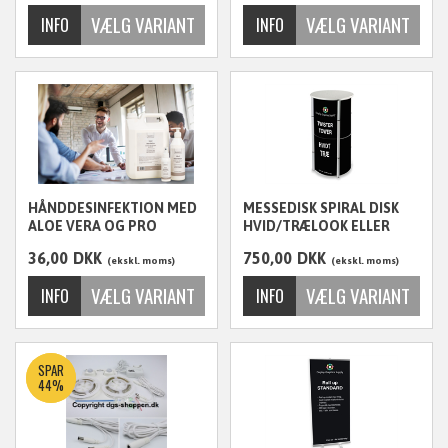
ekskl. moms
HÅNDDESINFEKTION MED
MESSEDISK SPIRAL DISK
ALOE VERA OG PRO
HVID/TRÆLOOK ELLER
VITAMIN B5
SORT
36,00
DKK
750,00
DKK
ekskl. moms
ekskl. moms
SPAR
44%