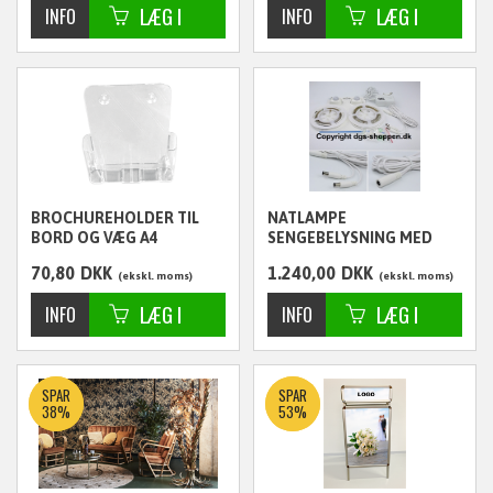
ekskl. moms
BROCHUREHOLDER TIL
NATLAMPE
BORD OG VÆG A4
SENGEBELYSNING MED
SENSOR DOBBELT
70,80
DKK
1.240,00
DKK
ekskl. moms
ekskl. moms
SPAR
SPAR
38%
53%