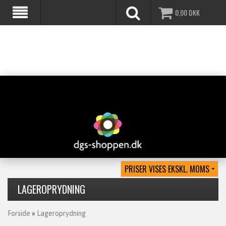
0,00
DKK
LAGEROPRYDNING
Forside
»
Lageroprydning