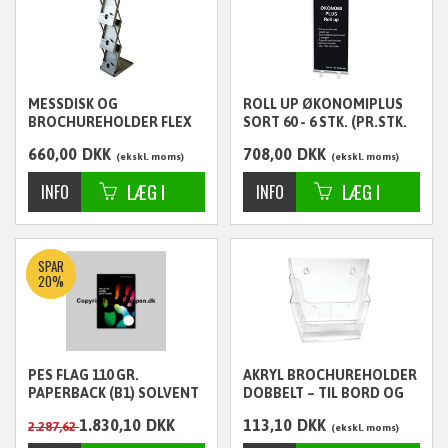
MESSDISK OG
ROLL UP ØKONOMIPLUS
BROCHUREHOLDER FLEX
SORT 60 - 6 STK. (PR.STK.
KR.118,00)
660,00
DKK
708,00
DKK
ekskl. moms
ekskl. moms
SPAR
20%
PES FLAG 110 GR.
AKRYL BROCHUREHOLDER
PAPERBACK (B1) SOLVENT
DOBBELT – TIL BORD OG
- 137 CM. X 50 METER
VÆG 2XA4
1.830,10
DKK
113,10
DKK
2.287,62
ekskl. moms