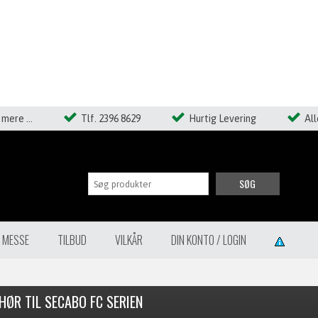
mere ...
Tlf. 2396 8629
Hurtig Levering
Al
SØG
Å MESSE
TILBUD
VILKÅR
DIN KONTO / LOGIN
HØR TIL SECABO FC SERIEN