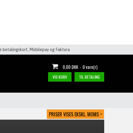
le betalingskort, Mobilepay og Faktura
0,00 DKK
-
0 vare(r)
VIS KURV
TIL BETALING