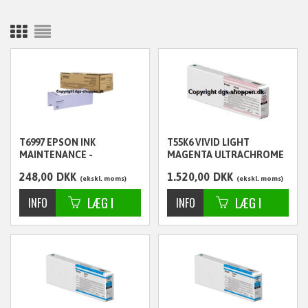
T6997 EPSON INK
T55K6 VIVID LIGHT
MAINTENANCE -
MAGENTA ULTRACHROME
C13T699700
HDX - HD 700ML -
248,00
DKK
1.520,00
DKK
C13T55K600
ekskl. moms
ekskl. moms