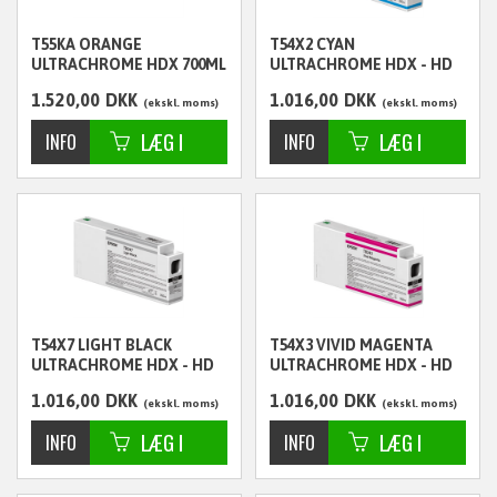
T55KA ORANGE
T54X2 CYAN
ULTRACHROME HDX 700ML
ULTRACHROME HDX - HD
- C13T55KA00
350ML - C13T54X200
1.520,00
DKK
1.016,00
DKK
ekskl. moms
ekskl. moms
T54X7 LIGHT BLACK
T54X3 VIVID MAGENTA
ULTRACHROME HDX - HD
ULTRACHROME HDX - HD
350ML - C13T54X700
350ML - C13T54X300
1.016,00
DKK
1.016,00
DKK
ekskl. moms
ekskl. moms