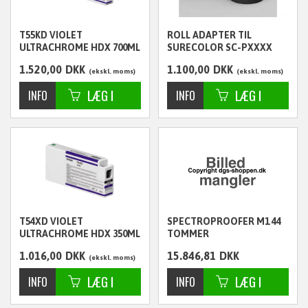
T55KD VIOLET
ROLL ADAPTER TIL
ULTRACHROME HDX 700ML
SURECOLOR SC-PXXXX
- C13T55KD00
1.520,00
DKK
1.100,00
DKK
ekskl. moms
ekskl. moms
T54XD VIOLET
SPECTROPROOFER M1 44
ULTRACHROME HDX 350ML
TOMMER
- C13T54XD00
1.016,00
DKK
15.846,81
DKK
ekskl. moms
ekskl. moms