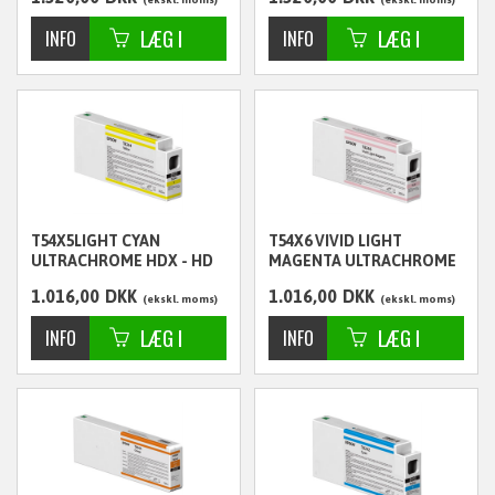
T54X5LIGHT CYAN
T54X6 VIVID LIGHT
ULTRACHROME HDX - HD
MAGENTA ULTRACHROME
350ML - C13T54X500
HDX - HD 350ML -
1.016,00
DKK
1.016,00
DKK
C13T54X600
ekskl. moms
ekskl. moms