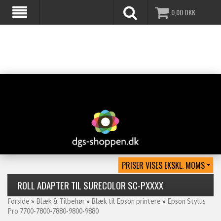
0,00
DKK
ROLL ADAPTER TIL SURECOLOR SC-PXXXX
Forside
»
Blæk & Tilbehør
»
Blæk til Epson printere
»
Epson Stylus
Pro 7700-7800-7880-9800-9880