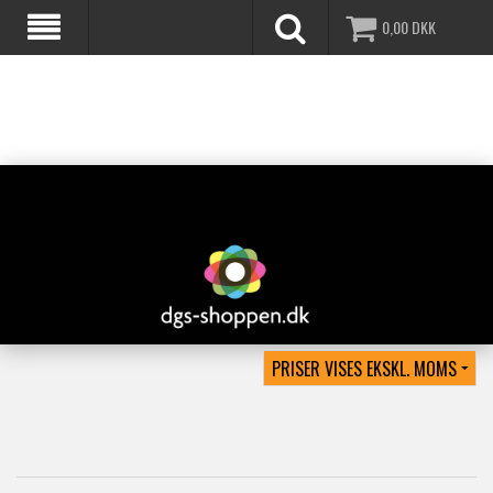
0,00
DKK