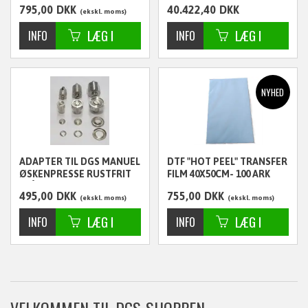
795,00
DKK
40.422,40
DKK
100CM
ekskl. moms
ekskl. moms
ADAPTER TIL DGS MANUEL
DTF "HOT PEEL" TRANSFER
ØSKENPRESSE RUSTFRIT
FILM 40X50CM- 100 ARK
STÅL TIL ØSKNER I 11 MM
495,00
DKK
755,00
DKK
ekskl. moms
ekskl. moms
VELKOMMEN TIL DGS-SHOPPEN