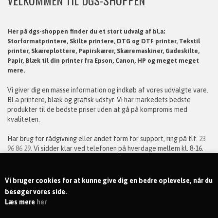
Her på dgs-shoppen finder du et stort udvalg af bl.a;
Storformatprintere, Skilte printere, DTG og DTF printer, Tekstil
printer, Skæreplottere, Papirskærer, Skæremaskiner, Gadeskilte,
Papir, Blæk til din printer fra Epson, Canon, HP og meget meget
mere.
Vi giver dig en masse information og indkøb af vores udvalgte vare.
Bl.a
printere, blæk og grafisk udstyr
. Vi har markedets bedste
produkter til de bedste priser uden at gå på kompromis med
kvaliteten.
Har brug for rådgivning eller andet form for support, ring på tlf.
23
96 86 29.
Vi sidder klar ved telefonen på hverdage mellem kl. 8-16.
Med venlig hilsen
Vi bruger cookies for at kunne give dig en bedre oplevelse, når du
dgs-shoppen.dk
besøger vores side.
Læs mere
her