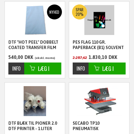
SPAR
20%
DTF "HOT PEEL" DOBBELT
PES FLAG 110 GR.
COATED TRANSFER FILM
PAPERBACK (B1) SOLVENT
A3 - 100 ARK
- 137 CM. X 50 METER
540,00
DKK
1.830,10
DKK
2.287,62
ekskl. moms
ekskl. moms
DTF BLÆK TIL PIONER 2.0
SECABO TP10
DTF PRINTER - 1 LITER
PNEUMATISK
CYAN
VARMEPRESSE 80CM X