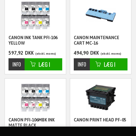
CANON INK TANK PFI-106
CANON MAINTENANCE
YELLOW
CART MC-16
597,92
DKK
494,90
DKK
ekskl. moms
ekskl. moms
CANON PFI-106MBK INK
CANON PRINT HEAD PF-05
MATTE BLACK
597,92
DKK
3.223,80
DKK
ekskl. moms
ekskl. moms