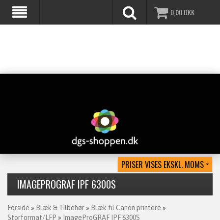
0,00
DKK
IMAGEPROGRAF IPF 6300S
Forside
»
Blæk & Tilbehør
»
Blæk til Canon printere
»
Storformat/LFP
»
ImageProGRAF IPF 6300S