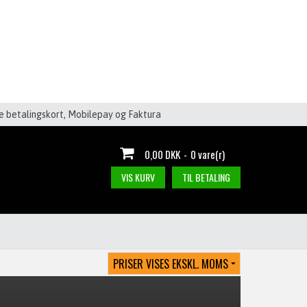
le betalingskort, Mobilepay og Faktura
0,00 DKK
-
0 vare(r)
VIS KURV
TIL BETALING