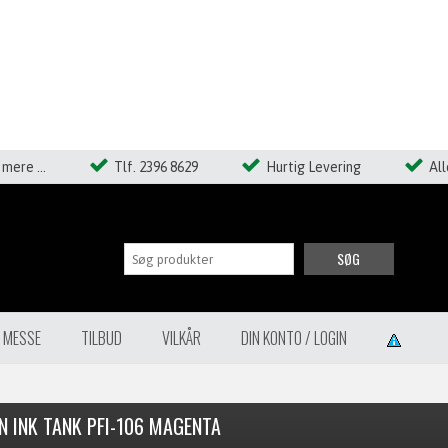
mere ...
Tlf. 2396 8629
Hurtig Levering
Al
SØG
Å MESSE
TILBUD
VILKÅR
DIN KONTO / LOGIN
N INK TANK PFI-106 MAGENTA