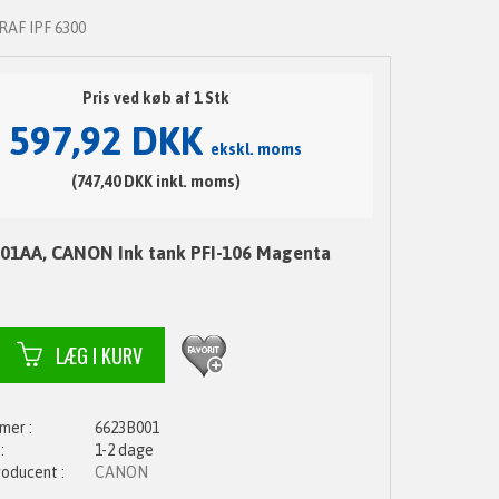
AF IPF 6300
Pris ved køb af 1 Stk
597,92 DKK
ekskl. moms
(747,40 DKK inkl. moms)
01AA, CANON Ink tank PFI-106 Magenta
6623B001
1-2 dage
CANON