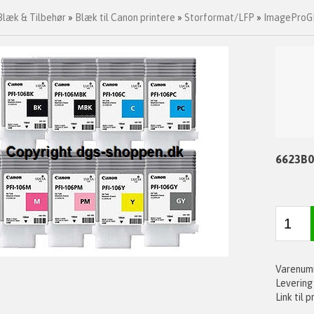
Blæk & Tilbehør
»
Blæk til Canon printere
»
Storformat/LFP
»
ImageProGR
6623B0