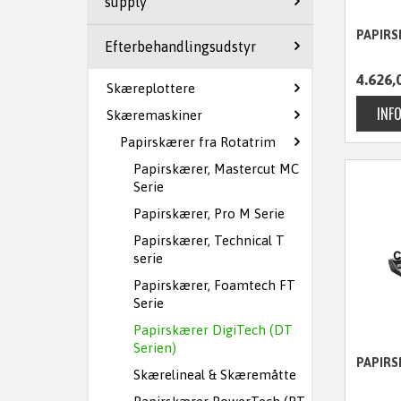
supply
PAPIRS
Efterbehandlingsudstyr
4.626,
Skæreplottere
Skæremaskiner
Papirskærer fra Rotatrim
Papirskærer, Mastercut MC
Serie
Papirskærer, Pro M Serie
Papirskærer, Technical T
serie
Papirskærer, Foamtech FT
Serie
Papirskærer DigiTech (DT
Serien)
PAPIRS
Skærelineal & Skæremåtte