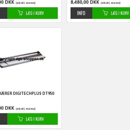
00
DKK
8.480,00
DKK
ekskl. moms
ekskl. moms
KÆRER DIGITECHPLUS DT950
00
DKK
ekskl. moms