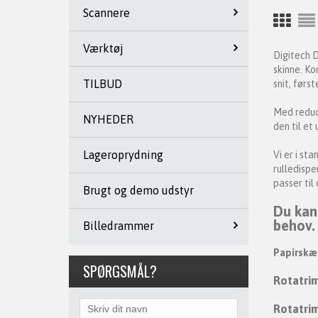
Scannere
Værktøj
Digitech D
skinne. Ko
TILBUD
snit, førs
Med reduce
NYHEDER
den til et
Lageroprydning
Vi er i st
rulledispe
passer til 
Brugt og demo udstyr
Du kan
behov.
Billedrammer
Papirskær
SPØRGSMÅL?
Rotatri
Rotatrim