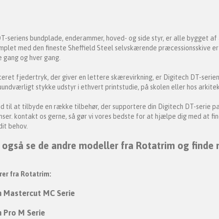
T-seriens bundplade, enderammer, hoved- og side styr, er alle bygget af a
mplet med den fineste Sheffield Steel selvskærende præcessionsskive er D
te gang og hver gang.
ret fjedertryk, der giver en lettere skærevirkning, er Digitech DT-serien 
 uundværligt stykke udstyr i ethvert printstudie, på skolen eller hos arkitek
and til at tilbyde en række tilbehør, der supportere din Digitech DT-serie 
nser. kontakt os gerne, så gør vi vores bedste for at hjælpe dig med at fi
dit behov.
 også se de andre modeller fra Rotatrim og finde
er fra Rotatrim:
m Mastercut MC Serie
 Pro M Serie