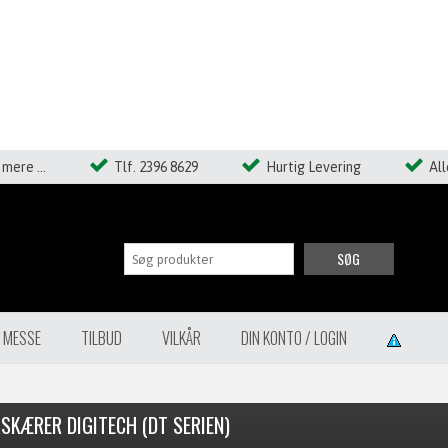
mere ...
Tlf. 2396 8629
Hurtig Levering
Al
SØG
Å MESSE
TILBUD
VILKÅR
DIN KONTO / LOGIN
SKÆRER DIGITECH (DT SERIEN)