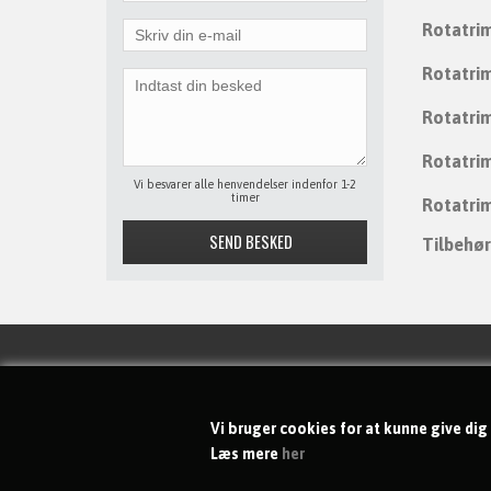
Rotatrim
Rotatri
Rotatrim
Rotatrim
Vi besvarer alle henvendelser indenfor 1-2
timer
Rotatri
Tilbehør
KONTAKT
Vi bruger cookies for at kunne give dig
dgs-shoppen ApS
Læs mere
her
Rytterkær 69