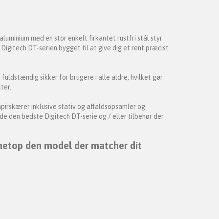
luminium med en stor enkelt firkantet rustfri stål styr
igitech DT-serien bygget til at give dig et rent præcist
fuldstændig sikker for brugere i alle aldre, hvilket gør
ter.
papirskærer inklusive stativ og affaldsopsamler og
nde den bedste Digitech DT-serie og / eller tilbehør der
 netop den model der matcher dit