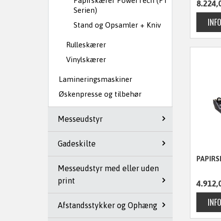
Papirskærer PowerTech (PT
8.224,
Serien)
Stand og Opsamler + Kniv
Rulleskærer
Vinylskærer
Lamineringsmaskiner
Øskenpresse og tilbehør
Messeudstyr
Gadeskilte
PAPIRS
Messeudstyr med eller uden
print
4.912,
Afstandsstykker og Ophæng