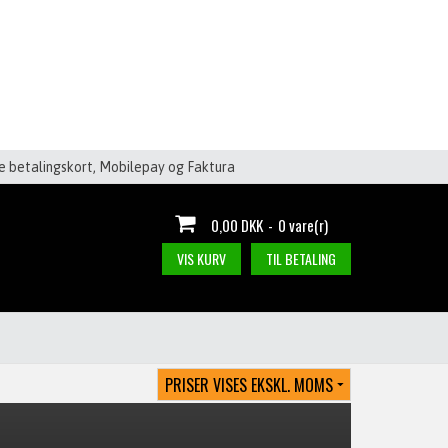
le betalingskort, Mobilepay og Faktura
0,00 DKK
-
0 vare(r)
VIS KURV
TIL BETALING