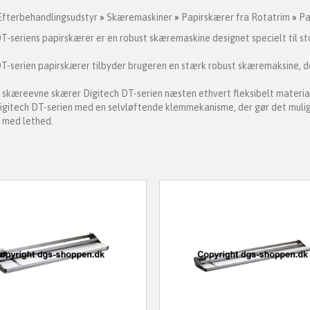
Efterbehandlingsudstyr
»
Skæremaskiner
»
Papirskærer fra Rotatrim
»
Pa
T-seriens papirskærer er en robust skæremaskine designet specielt til st
T-serien papirskærer tilbyder brugeren en stærk robust skæremaksine, der 
kæreevne skærer Digitech DT-serien næsten ethvert fleksibelt materiale 
gitech DT-serien med en selvløftende klemmekanisme, der gør det mulig
, med lethed.