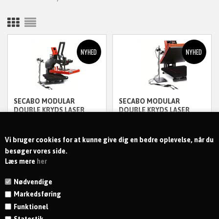
SECABO MODULAR
SECABO MODULAR
DOUBLE KRYDS LASER
DOUBLE KRYDS LASER
MED FASTKOBLINGS
MODUL PÅ FOD
2.395,00
DKK
2.150,00
DKK
ENHED TIL VARMEPRESSE
ekskl. moms
ekskl. moms
Vi bruger cookies for at kunne give dig en bedre oplevelse, når du
besøger vores side.
Læs mere
her
Nødvendige
Markedsføring
Funktionel