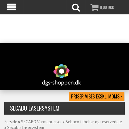
0,00
DKK
SECABO LASERSYSTEM
Forside
»
SECABO Varmepresser
»
Sebaco tilbehør og reservedele
»
Secabo Lasersystem