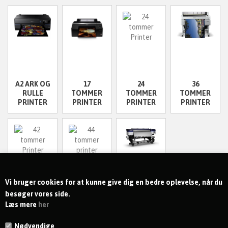
A2 ARK OG
17
24
36
RULLE
TOMMER
TOMMER
TOMMER
PRINTER
PRINTER
PRINTER
PRINTER
Vi bruger cookies for at kunne give dig en bedre oplevelse, når du
besøger vores side.
42
44
63
Læs mere
her
TOMMER
TOMMER
TOMMER
PRINTER
PRINTER
PRINTER
Nødvendige