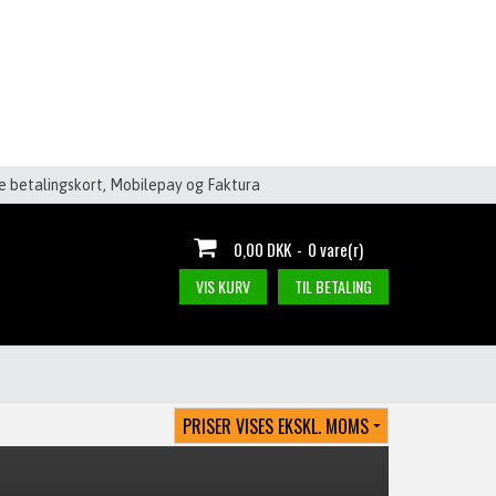
le betalingskort, Mobilepay og Faktura
0,00 DKK
-
0 vare(r)
VIS KURV
TIL BETALING