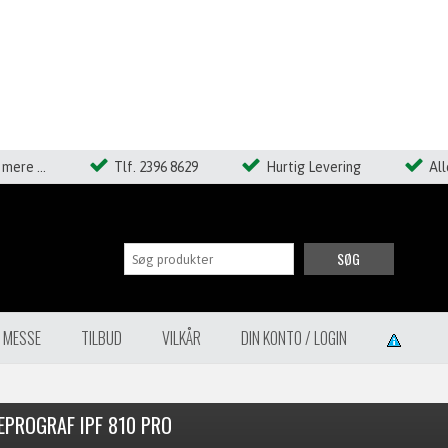
mere ...
Tlf. 2396 8629
Hurtig Levering
Al
SØG
Å MESSE
TILBUD
VILKÅR
DIN KONTO / LOGIN
EPROGRAF IPF 810 PRO