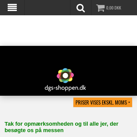
0,00
DKK
Tak for opmærksomheden og til alle jer, der
besøgte os på messen