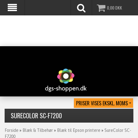
0,00
DKK
SURECOLOR SC-F7200
Forside
»
Blæk & Tilbehør
»
Blæk til Epson printere
»
SureColor SC-
F7200