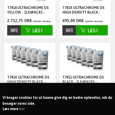
T7414 ULTRACHROME DS
T741X ULTRACHROME DS
YELLOW - 1LX6PACKS -
HIGH DENSITY BLACK -
C13T741400
1LITER - C13T741X00-01
2.712,75
DKK
495,00
DKK
ekskl. moms
ekskl. moms
T741X ULTRACHROME DS
T7411 ULTRACHROME DS
HIGH DENSITY BLACK -
BLACK - 1LX6PACKS -
1LX6PACKS - C13T741X00
C13T741100
2.712,75
DKK
2.712,75
DKK
ekskl. moms
ekskl. moms
Vi bruger cookies for at kunne give dig en bedre oplevelse, når du
besøger vores side.
Læs mere
her