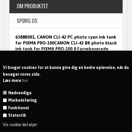
OM PRODUKTET
SPØRG OS
6388B001, CANON CLI-42 PC photo cyan ink tank
for PIXMA PRO-100CANON CLI-42 BK photo black
ink tank for PIXMA PRO-100 8 Farvebaserede
farver udskriver fantastiske toneforløb og
farver, hvoraf 3 er dedikerede gråtonerfarver
til fantastisk smukke S/H udskrifter
Vi bruger cookies for at kunne give dig en bedre oplevelse, når du
besøger vores side.
Læs mere
her
Nødvendige
Markedsføring
Funktionel
Statestik
KONTAKT
Vis cookie detaljer