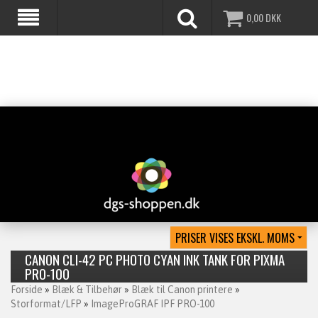
0,00
DKK
CANON CLI-42 PC PHOTO CYAN INK TANK FOR PIXMA
PRO-100
Forside
»
Blæk & Tilbehør
»
Blæk til Canon printere
»
Storformat/LFP
»
ImageProGRAF IPF PRO-100