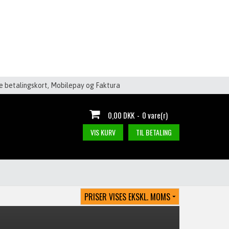
le betalingskort, Mobilepay og Faktura
0,00 DKK
-
0 vare(r)
VIS KURV
TIL BETALING