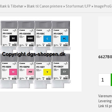
Blæk & Tilbehør
»
Blæk til Canon printere
»
Storformat/LFP
»
ImageProGR
6627B0