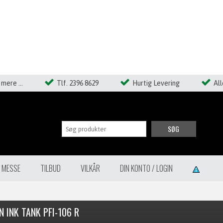
mere ...
Tlf. 2396 8629
Hurtig Levering
Al
SØG
Å MESSE
TILBUD
VILKÅR
DIN KONTO / LOGIN
 INK TANK PFI-106 R