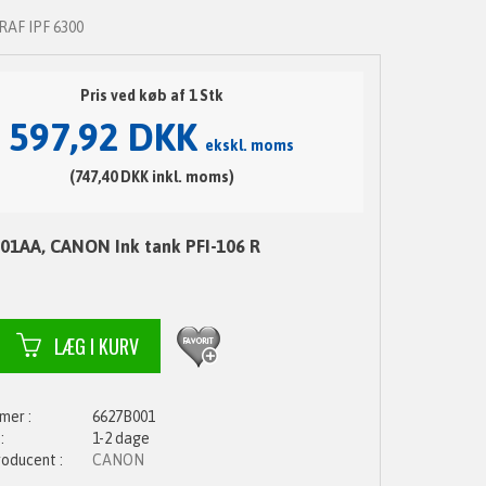
AF IPF 6300
Pris ved køb af 1 Stk
597,92 DKK
ekskl. moms
(747,40 DKK inkl. moms)
01AA, CANON Ink tank PFI-106 R
6627B001
1-2 dage
CANON