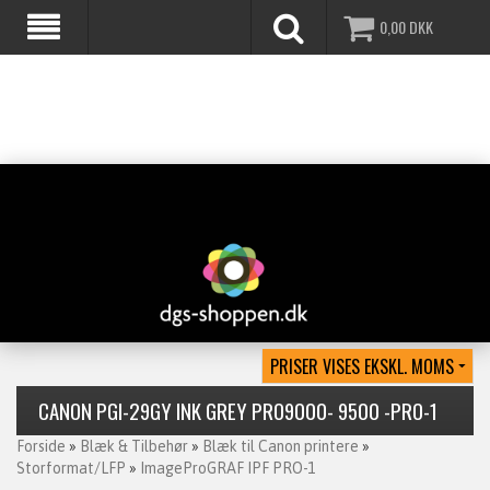
0,00
DKK
CANON PGI-29GY INK GREY PRO9000- 9500 -PRO-1
Forside
»
Blæk & Tilbehør
»
Blæk til Canon printere
»
Storformat/LFP
»
ImageProGRAF IPF PRO-1