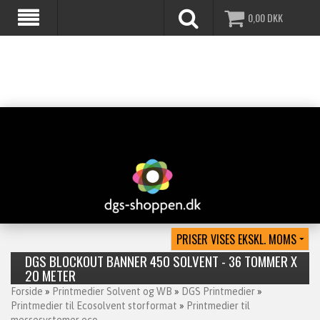
0,00
DKK
DGS BLOCKOUT BANNER 450 SOLVENT - 36 TOMMER X
20 METER
Forside
»
Printmedier Solvent og WB
»
DGS Printmedier
»
Printmedier til Ecosolvent storformat
»
Printmedier til