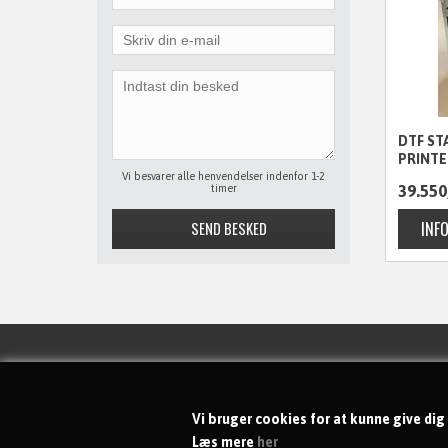
DTF ST
PRINTE
PULVER
Vi besvarer alle henvendelser indenfor 1-2
39.550
timer
KONTAKT
Vi bruger cookies for at kunne give dig
dgs-shoppen ApS
Læs mere
her