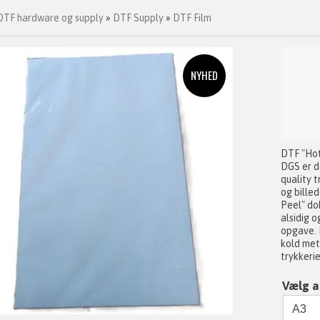
DTF hardware og supply
»
DTF Supply
»
DTF Film
DTF "Hot
DGS er de
quality t
og bille
Peel" dob
alsidig o
opgave. 
kold meto
trykkerie
Vælg a