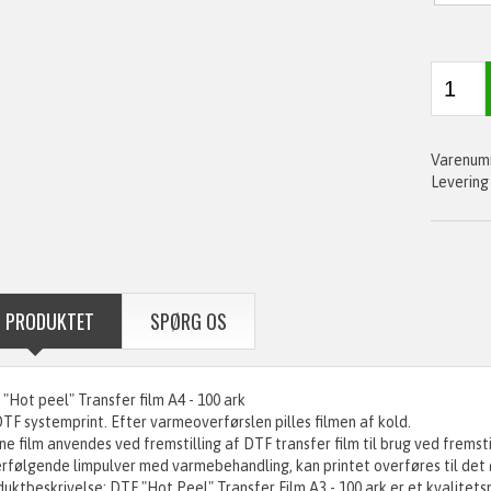
 PRODUKTET
SPØRG OS
"Hot peel" Transfer film A4 - 100 ark
DTF systemprint. Efter varmeoverførslen pilles filmen af kold.
e film anvendes ved fremstilling af DTF transfer film til brug ved fremstill
rfølgende limpulver med varmebehandling, kan printet overføres til det øn
uktbeskrivelse: DTF "Hot Peel" Transfer Film A3 - 100 ark er et kvalitets