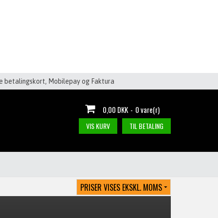
le betalingskort, Mobilepay og Faktura
0,00 DKK
-
0 vare(r)
VIS KURV
TIL BETALING