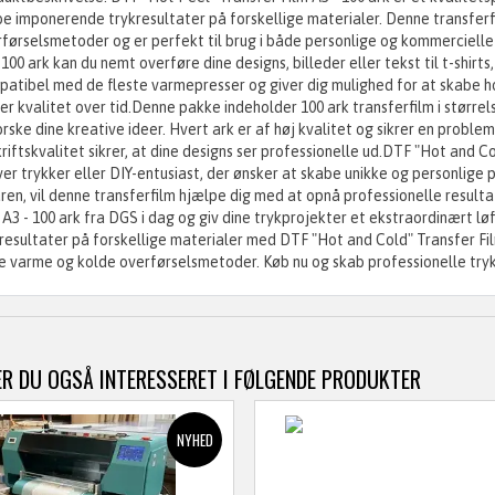
e imponerende trykresultater på forskellige materialer. Denne transferf
førselsmetoder og er perfekt til brug i både personlige og kommercielle
 100 ark kan du nemt overføre dine designs, billeder eller tekst til t-shir
atibel med de fleste varmepresser og giver dig mulighed for at skabe ho
er kvalitet over tid.Denne pakke indeholder 100 ark transferfilm i størrels
rske dine kreative ideer. Hvert ark er af høj kvalitet og sikrer en proble
riftskvalitet sikrer, at dine designs ser professionelle ud.DTF "Hot and Co
er trykker eller DIY-entusiast, der ønsker at skabe unikke og personlige
ren, vil denne transferfilm hjælpe dig med at opnå professionelle resul
 A3 - 100 ark fra DGS i dag og giv dine trykprojekter et ekstraordinært 
resultater på forskellige materialer med DTF "Hot and Cold" Transfer Film
 varme og kolde overførselsmetoder. Køb nu og skab professionelle tryk
R DU OGSÅ INTERESSERET I FØLGENDE PRODUKTER