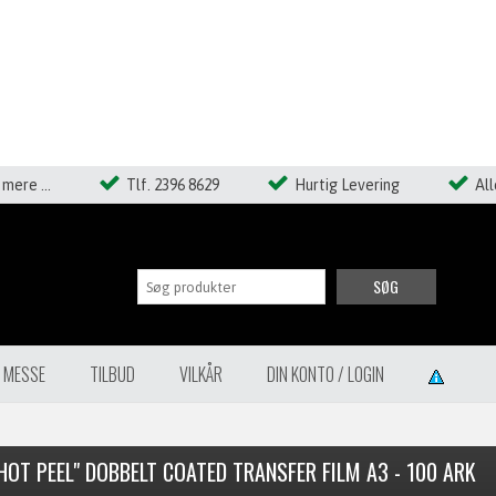
mere ...
Tlf. 2396 8629
Hurtig Levering
Al
SØG
Å MESSE
TILBUD
VILKÅR
DIN KONTO / LOGIN
HOT PEEL" DOBBELT COATED TRANSFER FILM A3 - 100 ARK