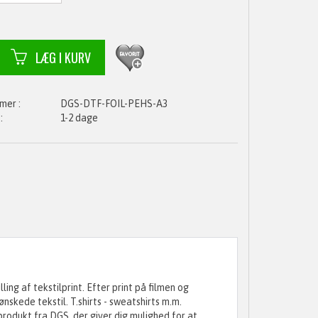
DGS-DTF-FOIL-PEHS-A3
1-2 dage
ing af tekstilprint. Efter print på filmen og
skede tekstil. T.shirts - sweatshirts m.m.
produkt fra DGS, der giver dig mulighed for at