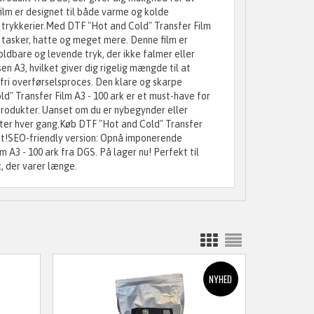
ilm er designet til både varme og kolde
 trykkerier.Med DTF "Hot and Cold" Transfer Film
ts, tasker, hatte og meget mere. Denne film er
ldbare og levende tryk, der ikke falmer eller
en A3, hvilket giver dig rigelig mængde til at
mfri overførselsproces. Den klare og skarpe
ld" Transfer Film A3 - 100 ark er et must-have for
 produkter. Uanset om du er nybegynder eller
tater hver gang.Køb DTF "Hot and Cold" Transfer
løft!SEO-friendly version: Opnå imponerende
 A3 - 100 ark fra DGS. På lager nu! Perfekt til
, der varer længe.