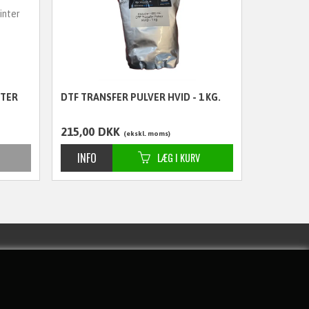
NTER
DTF TRANSFER PULVER HVID - 1 KG.
215,00
DKK
ekskl. moms
MODTAG NYHEDER OG TILBUD