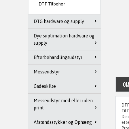
DTF Tilbehør
DTG hardware og supply
Dye suplimation hardware og
supply
Efterbehandlingsudstyr
Messeudstyr
OM
Gadeskilte
Messeudstyr med eller uden
DTF 
print
Til 
Denn
Afstandsstykker og Ophæng
efte
Prod