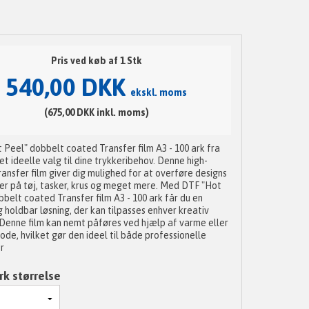
Pris ved køb af 1 Stk
540,00 DKK
ekskl. moms
(675,00 DKK inkl. moms)
 Peel" dobbelt coated Transfer film A3 - 100 ark fra
t ideelle valg til dine trykkeribehov. Denne high-
ransfer film giver dig mulighed for at overføre designs
der på tøj, tasker, krus og meget mere. Med DTF "Hot
belt coated Transfer film A3 - 100 ark får du en
g holdbar løsning, der kan tilpasses enhver kreativ
Denne film kan nemt påføres ved hjælp af varme eller
de, hvilket gør den ideel til både professionelle
r
rk størrelse