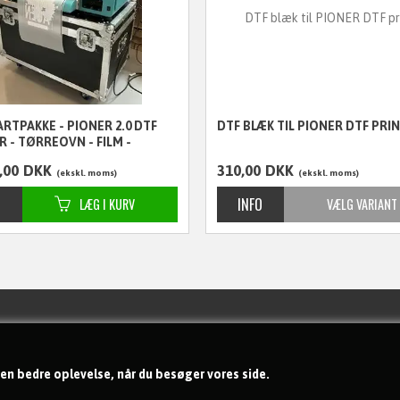
ARTPAKKE - PIONER 2.0 DTF
DTF BLÆK TIL PIONER DTF PRI
R - TØRREOVN - FILM -
 OG BLÆK
,00
DKK
310,00
DKK
ekskl. moms
ekskl. moms
Handelsbetingelser
Om os
 en bedre oplevelse, når du besøger vores side.