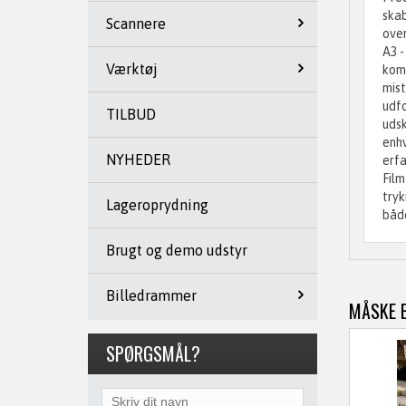
skab
Scannere
over
A3 -
Værktøj
komp
mist
udfo
TILBUD
udsk
enhv
NYHEDER
erfa
Film
tryk
Lageroprydning
både
Brugt og demo udstyr
Billedrammer
MÅSKE E
SPØRGSMÅL?