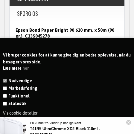
SPØRG OS
Epson Bond Paper Bright 90 610 mm. x 50m (90
gr.), C13S045278
Epson Bond Paper Bright 90 610 mm. x 50m (90
gr.)Epson Bond Paper Bright 90 610 mm. x 50m
(90 gr.)
Vi bruger cookies for at kunne give dig en bedre oplevelse, når du
besøger vores side.
Læs mere
her
Nødvendige
Markedsføring
Funktionel
Statestik
KONTAKT
Vis cookie detaljer
MODTAG NYHEDER OG TILBUD
En kunde fra Vinderup har lige købt
T41R5 UltraChrome XD2 Black 110ml -