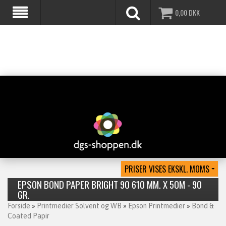
0,00
DKK
EPSON BOND PAPER BRIGHT 90 610 MM. X 50M - 90
GR.
Forside
»
Printmedier Solvent og WB
»
Epson Printmedier
»
Bond &
Coated Papir