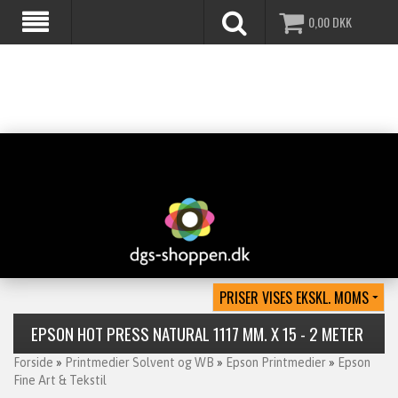
0,00
DKK
EPSON HOT PRESS NATURAL 1117 MM. X 15 - 2 METER
Forside
»
Printmedier Solvent og WB
»
Epson Printmedier
»
Epson
Fine Art & Tekstil