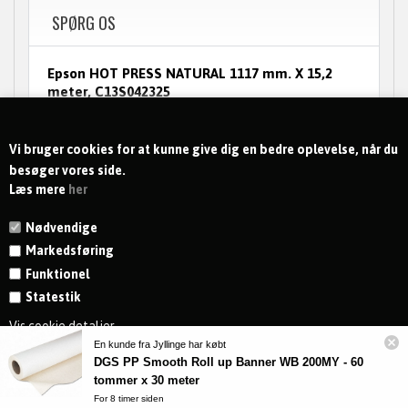
SPØRG OS
Epson HOT PRESS NATURAL 1117 mm. X 15,2
meter, C13S042325
Epson HOT PRESS NATURAL 1117 mm. X 15,2
meterEpson HOT PRESS NATURAL 1117 mm. X
15,2 meter
Vi bruger cookies for at kunne give dig en bedre oplevelse, når du
besøger vores side.
Læs mere
her
Nødvendige
Markedsføring
Funktionel
Statestik
KONTAKT
Vis cookie detaljer
En kunde fra Jyllinge har købt
MODTAG NYHEDER OG TILBUD
DGS PP Smooth Roll up Banner WB 200MY - 60
tommer x 30 meter
For 8 timer siden