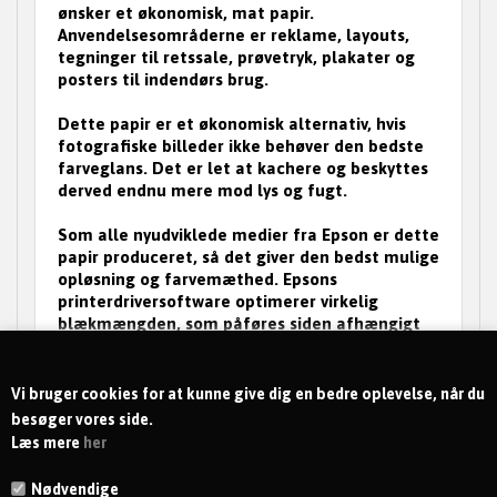
ønsker et økonomisk, mat papir.
Anvendelsesområderne er reklame, layouts,
tegninger til retssale, prøvetryk, plakater og
posters til indendørs brug.
Dette papir er et økonomisk alternativ, hvis
fotografiske billeder ikke behøver den bedste
farveglans. Det er let at kachere og beskyttes
derved endnu mere mod lys og fugt.
Som alle nyudviklede medier fra Epson er dette
papir produceret, så det giver den bedst mulige
opløsning og farvemæthed. Epsons
printerdriversoftware optimerer virkelig
blækmængden, som påføres siden afhængigt
af den anvendte papirtype. Som altid
garanterer Epsons forbrugsmaterialer Epson-
kvalitet.
Vi bruger cookies for at kunne give dig en bedre oplevelse, når du
besøger vores side.
Læs mere
her
Nødvendige