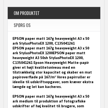
OM PRODUKTET
SPØRG OS
EPSON paper matt 167g heavyweight A3 x 50
ark StylusPhotoEX 1200, C13S041261
EPSON paper matt 167g heavyweight A3 x 50
ark StylusPhotoEX 1200EPSON paper matt
heavyweight A3 50sh StylusPhotoEX 1200,
C13S041261 Epson Heavyweight Matte-papir
giver et højt kvalitetsniveau med en
tilstrækkelig stor kapacitet og skaber en mat
papiroverflade på 167/m² Vores papirruller er
ideelle til udskriftsopgaver, som kræver ekstra
længde og let kan kacheres.
EPSON paper matt 167g heavyweight A3 x 50
ark medium til produktion af fotografiske
udskrifter af høj kvalitet til brugere, som