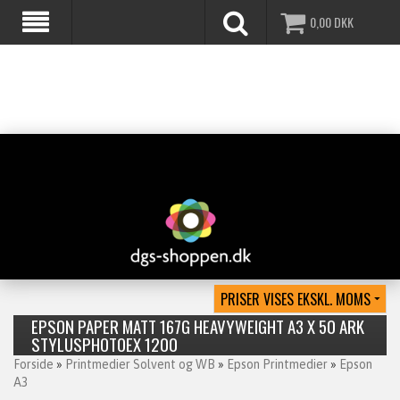
0,00
DKK
EPSON PAPER MATT 167G HEAVYWEIGHT A3 X 50 ARK
STYLUSPHOTOEX 1200
Forside
»
Printmedier Solvent og WB
»
Epson Printmedier
»
Epson
A3