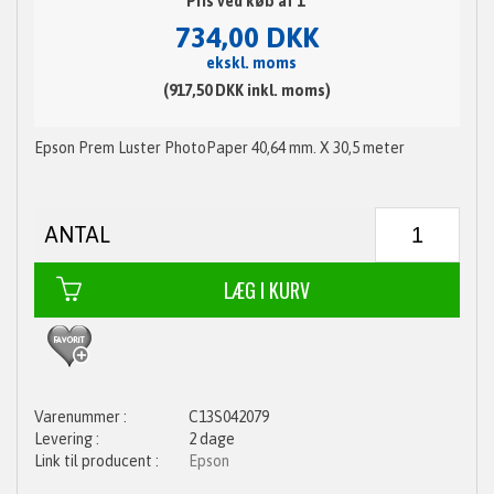
Pris ved køb af 1
734,00 DKK
ekskl. moms
(917,50 DKK inkl. moms)
Epson Prem Luster PhotoPaper 40,64 mm. X 30,5 meter
ANTAL
C13S042079
2 dage
Epson