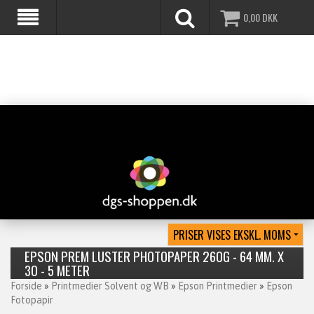
0,00
DKK
EPSON PREM LUSTER PHOTOPAPER 260G - 64 MM. X
30 - 5 METER
Forside
»
Printmedier Solvent og WB
»
Epson Printmedier
»
Epson
Fotopapir