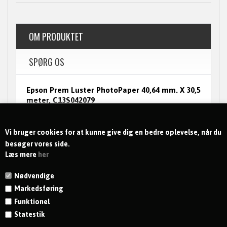
OM PRODUKTET
SPØRG OS
Epson Prem Luster PhotoPaper 40,64 mm. X 30,5
meter, C13S042079
Epson Prem Luster PhotoPaper 40,64 mm. X 30,5
meterEpson Prem Luster PhotoPaper 40,64 mm.
X 30,5 meter
Vi bruger cookies for at kunne give dig en bedre oplevelse, når du
besøger vores side.
Læs mere
her
Nødvendige
Markedsføring
Funktionel
Statestik
KONTAKT