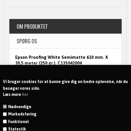
OM PRODUKTET
SPØRG OS
Epson Proofing White Semimatte 610 mm. X
30,5 meter (250 gr.), C13S042004
Epson Proofing White Semimatte 610 mm. X
30,5 meter (250 gr.)Epson Proofing White
Semimatte 610 mm. X 30,5 meter (250 gr.)
Vi bruger cookies for at kunne give dig en bedre oplevelse, når du
besøger vores side.
Læs mere
her
Nødvendige
Markedsføring
Funktionel
Statestik