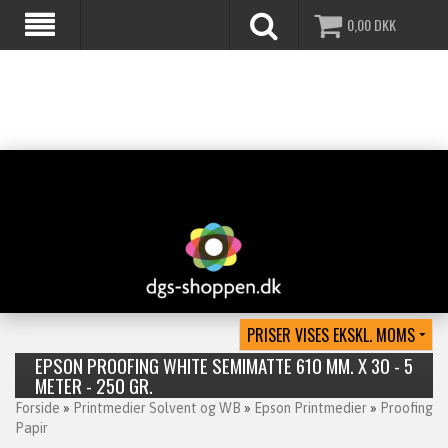
0,00
DKK
EPSON PROOFING WHITE SEMIMATTE 610 MM. X 30 - 5
METER - 250 GR.
Forside
»
Printmedier Solvent og WB
»
Epson Printmedier
»
Proofing
Papir