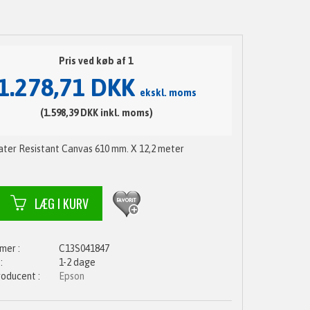
Pris ved køb af 1
1.278,71 DKK
ekskl. moms
(1.598,39 DKK inkl. moms)
ter Resistant Canvas 610 mm. X 12,2 meter
C13S041847
1-2 dage
Epson