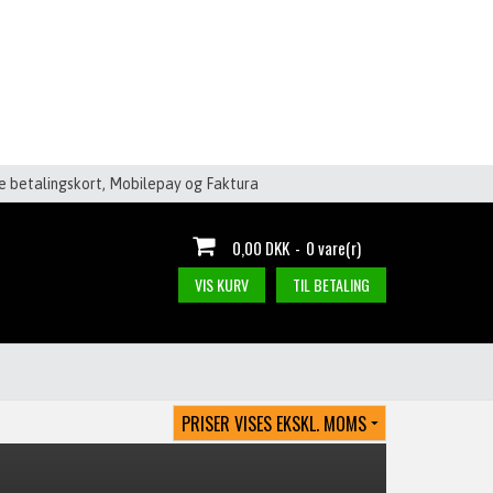
le betalingskort, Mobilepay og Faktura
0,00 DKK
-
0 vare(r)
VIS KURV
TIL BETALING