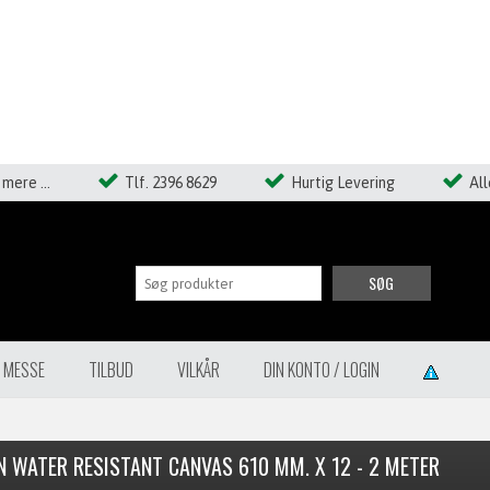
mere ...
Tlf. 2396 8629
Hurtig Levering
Al
SØG
Å MESSE
TILBUD
VILKÅR
DIN KONTO / LOGIN
N WATER RESISTANT CANVAS 610 MM. X 12 - 2 METER