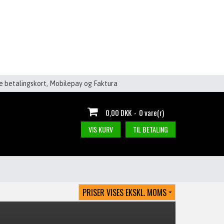
le betalingskort, Mobilepay og Faktura
0,00 DKK
-
0 vare(r)
VIS KURV
TIL BETALING