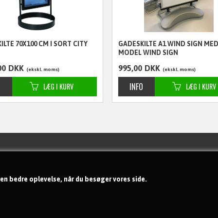
LTE 70X100 CM I SORT CITY
GADESKILTE A1 WIND SIGN MED
MODEL WIND SIGN
00
DKK
995,00
DKK
ekskl. moms
ekskl. moms
Handelsbetingelser
Om os
 en bedre oplevelse, når du besøger vores side.