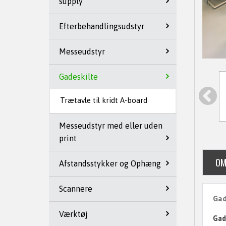
supply
Efterbehandlingsudstyr
Messeudstyr
Gadeskilte
Trætavle til kridt A-board
Messeudstyr med eller uden
print
OM
Afstandsstykker og Ophæng
Scannere
Gad
Værktøj
Gade