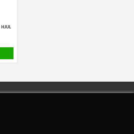
 HJUL
MODTAG NYHEDER OG TILBUD