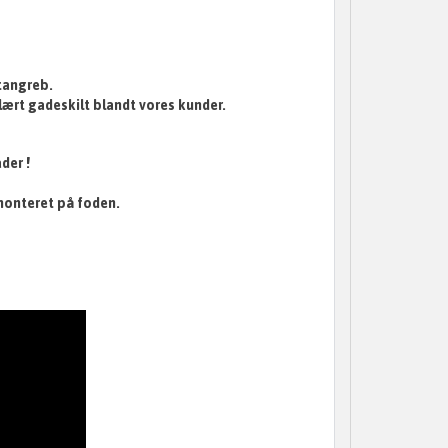
tangreb.
ulært gadeskilt blandt vores kunder.
der !
 monteret på foden.