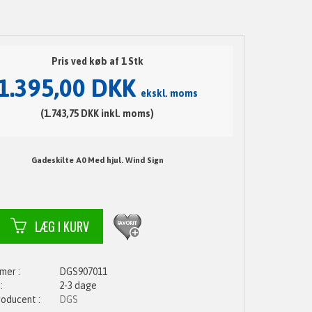
Pris ved køb af 1 Stk
1.395,00 DKK
ekskl. moms
(1.743,75 DKK inkl. moms)
Gadeskilte A0 Med hjul. Wind Sign
DGS907011
2-3 dage
DGS