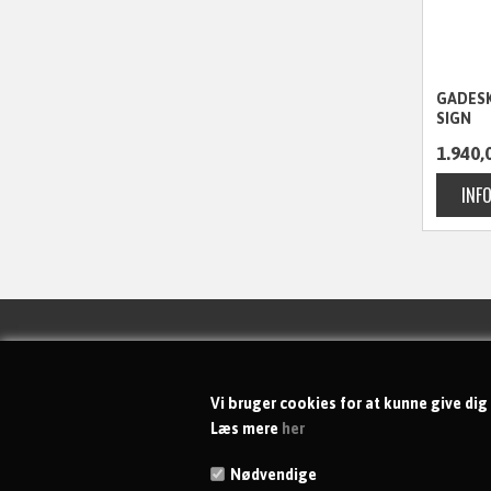
GADESKI
SIGN
1.940,
KONTAKT
Vi bruger cookies for at kunne give dig
dgs-shoppen ApS
Læs mere
her
Rytterkær 69
Nødvendige
DK-2765 Smørum