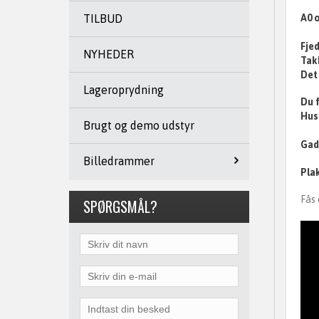
A0 o
TILBUD
Fje
NYHEDER
Tak
Det 
Lageroprydning
Du f
Husk
Brugt og demo udstyr
Gade
Billedrammer
Plak
Fås 
SPØRGSMÅL?