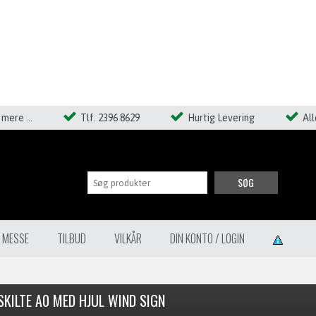
mere ...
Tlf. 2396 8629
Hurtig Levering
Al
SØG
Å MESSE
TILBUD
VILKÅR
DIN KONTO / LOGIN
KILTE A0 MED HJUL WIND SIGN