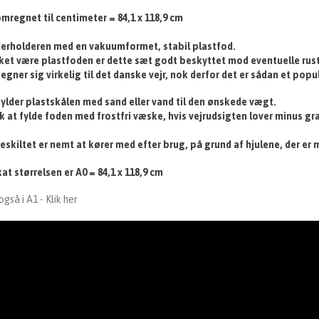
mregnet til centimeter = 84,1 x 118,9 cm
derholderen med en vakuumformet, stabil plastfod.
ket være plastfoden er dette sæt godt beskyttet mod eventuelle rus
egner sig virkelig til det danske vejr, nok derfor det er sådan et pop
ylder plastskålen med sand eller vand til den ønskede vægt.
 at fylde foden med frostfri væske, hvis vejrudsigten lover minus gra
skiltet er nemt at kører med efter brug, på grund af hjulene, der er
at størrelsen er A0 = 84,1 x 118,9 cm
også i A1 - Klik her