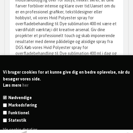
modstandsdygtig over for sollys, hvilket sikrer, at dine
farver forbliver intense og klare over tid.Uanset om du
er en professionel grafiker, tekstildesigner eller
hobbyist, vil vores Hvid Polyester spray for
overfladebehandling til Dye sublimation 400 ml være et
værdifuldt værktøj i dit kreative arsenal. Giv dine
projekter et professionelt touch og skab imponerende
resultater med denne pålidelige og alsidige spray fra
DGS.Køb vores Hvid Polyester spray for
overfladebehandling til Dye sublimation 400 ml i dag og
oplev forskellen i kvalitet og ydeevne. Optimer dine
sublimeringsprojekter og opnå enestående resultater
med denne innovative og effektive spray fra DGS.
Vi bruger cookies for at kunne give dig en bedre oplevelse, når du
besøger vores side.
Læs mere
her
Nødvendige
Markedsføring
Funktionel
Statestik
KONTAKT
Vis cookie detaljer