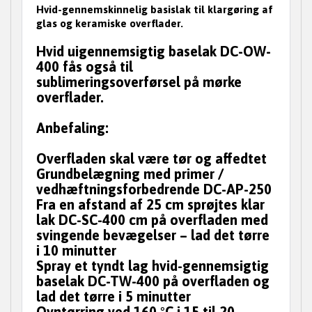
Hvid-gennemskinnelig basislak til klargøring af
glas og keramiske overflader.
Hvid uigennemsigtig baselak DC-OW-
400 fås også til
sublimeringsoverførsel på mørke
overflader.
Anbefaling:
Overfladen skal være tør og affedtet
Grundbelægning med primer /
vedhæftningsforbedrende DC-AP-250
Fra en afstand af 25 cm sprøjtes klar
lak DC-SC-400 cm på overfladen med
svingende bevægelser – lad det tørre
i 10 minutter
Spray et tyndt lag hvid-gennemsigtig
baselak DC-TW-400 på overfladen og
lad det tørre i 5 minutter
Ovntørring ved 160 °C i 15 til 20