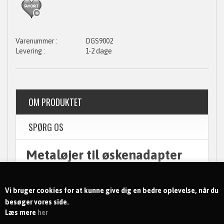
DGS9002
1-2 dage
OM PRODUKTET
SPØRG OS
Metaløjer til øskenadapter
Krom 11mm
Metalringene til DGS øskenadapter er
selvgennemtrængende og indeholder 500 sæt pr. pakke.
Vi bruger cookies for at kunne give dig en bedre oplevelse, når du
besøger vores side.
Læs mere
her