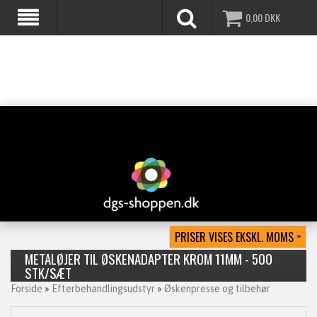
0,00
DKK
METALØJER TIL ØSKENADAPTER KROM 11MM - 500
STK/SÆT
Forside
»
Efterbehandlingsudstyr
»
Øskenpresse og tilbehør