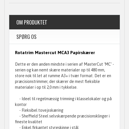
OM PRODUKTET
SPØRG OS
Rotatrim Mastercut MCA3 Papirskærer
Dette er den anden mindste i serien af MasterCut ‘MC’ -
serien og kan nemt skære materialer op til 480 mm,
store nok til let at rumme A3+ i tvær format. Det er en
præcisionstrimmer, der skærer de mest fleksible
materialer i op til 2,0 mm i tykkelse.
- Ideel til regelmæssig trimning i klasselokaler og på
kontor
- Fleksibel tovejsskæring
- Sheffield Steel selvskærpende præcisionsklinger i
fineste kvalitet
- Enkel firkantet styreskinne i stål