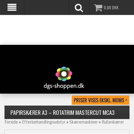
0,00
DKK
PAPIRSKÆRER A3 – ROTATRIM MASTERCUT MCA3
Forside
»
Efterbehandlingsudstyr
»
Skæremaskiner
»
Rulleskærer