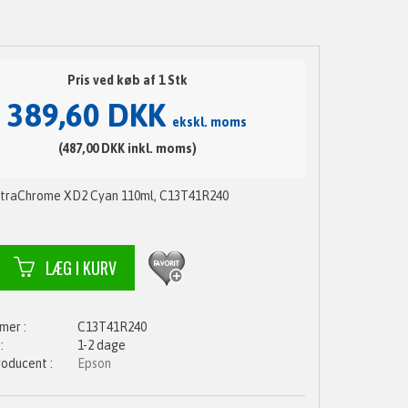
Pris ved køb af 1 Stk
389,60 DKK
ekskl. moms
(487,00 DKK inkl. moms)
ltraChrome XD2 Cyan 110ml, C13T41R240
C13T41R240
1-2 dage
Epson