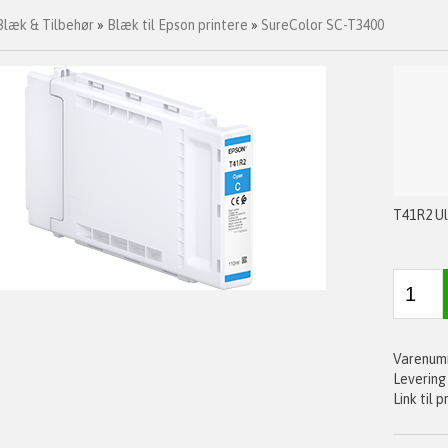
Blæk & Tilbehør
»
Blæk til Epson printere
»
SureColor SC-T3400
T41R2 U