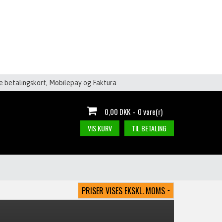
le betalingskort, Mobilepay og Faktura
0,00 DKK
-
0 vare(r)
VIS KURV
TIL BETALING