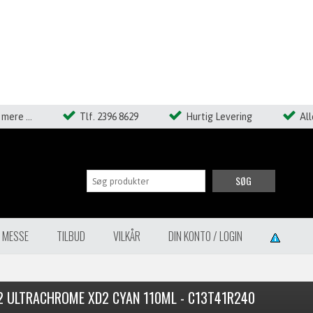
mere ...
Tlf. 2396 8629
Hurtig Levering
Al
SØG
Å MESSE
TILBUD
VILKÅR
DIN KONTO / LOGIN
2 ULTRACHROME XD2 CYAN 110ML - C13T41R240