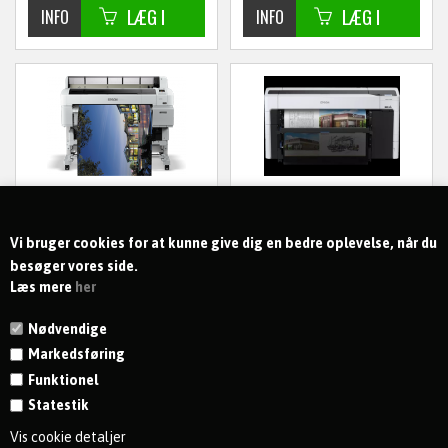
ekskl. moms
ekskl. moms
EPSON SURECOLOR SC-
EPSON SURECOLOR SC-
T5200-PS MFP - 36
T7700 - 44 TOMMER 6
TOMMER
FARVER
Vi bruger cookies for at kunne give dig en bedre oplevelse, når du
45.550,00
DKK
40.463,20
DKK
besøger vores side.
Læs mere
her
ekskl. moms
ekskl. moms
Nødvendige
Markedsføring
Funktionel
Statestik
KONTAKT
Vis cookie detaljer