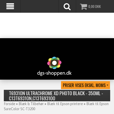
0,00
DKK
T69310N ULTRACHROME XD PHOTO BLACK - 350ML -
C13T69310N,C13T693100
Forside
»
Blæk & Tilbehør
»
Blæk til Epson printere
»
Blæk til Epson
SureColor SC-T3200