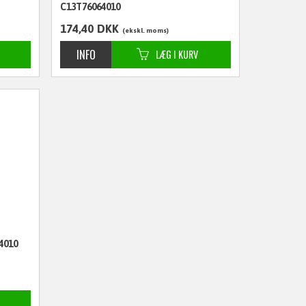
C13T76064010
174,40
DKK
ekskl. moms
4010