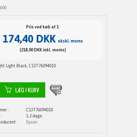
P600
Pris ved køb af 1
174,40 DKK
ekskl. moms
(218,00 DKK inkl. moms)
ght Light Black, C13T76094010
C13T76094010
1-2 dage
Epson