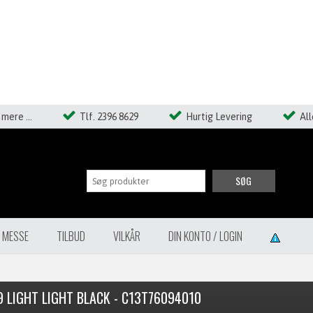
mere ...
Tlf. 2396 8629
Hurtig Levering
Al
SØG
Å MESSE
TILBUD
VILKÅR
DIN KONTO / LOGIN
9 LIGHT LIGHT BLACK - C13T76094010