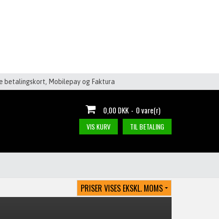
le betalingskort, Mobilepay og Faktura
0,00 DKK
-
0 vare(r)
VIS KURV
TIL BETALING