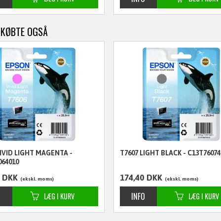
 KØBTE OGSÅ
VIVID LIGHT MAGENTA -
T7607 LIGHT BLACK - C13T76074
064010
DKK
174,40
DKK
ekskl. moms
ekskl. moms