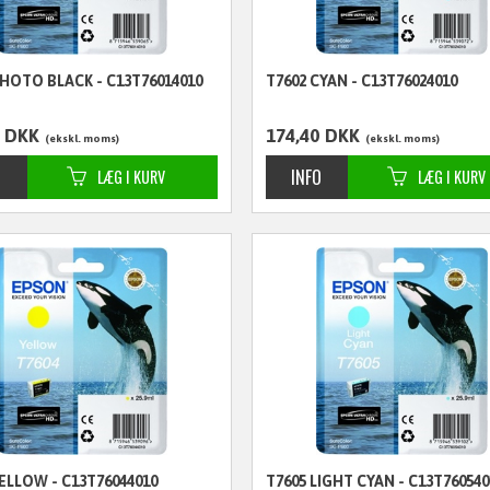
PHOTO BLACK - C13T76014010
T7602 CYAN - C13T76024010
DKK
174,40
DKK
ekskl. moms
ekskl. moms
ELLOW - C13T76044010
T7605 LIGHT CYAN - C13T760540