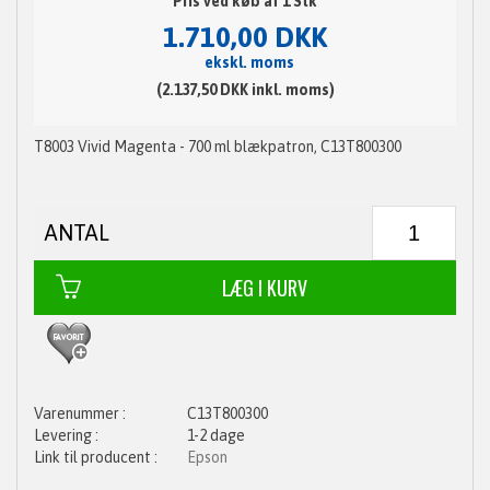
Pris ved køb af 1 Stk
1.710,00 DKK
ekskl. moms
(2.137,50 DKK inkl. moms)
T8003 Vivid Magenta - 700 ml blækpatron, C13T800300
ANTAL
C13T800300
1-2 dage
Epson