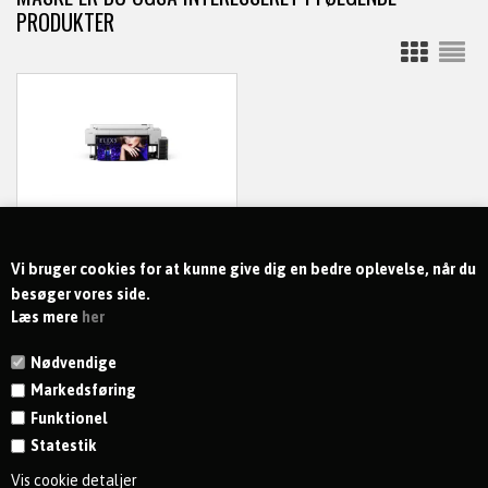
PRODUKTER
EPSON PRINTER
SURECOLOR SC-P20500 64
TOMMER
Vi bruger cookies for at kunne give dig en bedre oplevelse, når du
129.103,20
DKK
besøger vores side.
Læs mere
her
ekskl. moms
Nødvendige
Markedsføring
Funktionel
Statestik
KONTAKT
Vis cookie detaljer