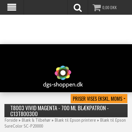
0,00
DKK
T8003 VIVID MAGENTA - 700 ML BLÆKPATRON -
C13T800300
Forside
»
Blæk & Tilbehør
»
Blæk til Epson printere
»
Blæk til Epson
SureColor SC-P20000