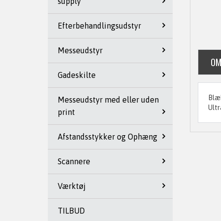
supply
Efterbehandlingsudstyr
Messeudstyr
OM
Gadeskilte
Blæk
Messeudstyr med eller uden
Ultr
print
Afstandsstykker og Ophæng
Scannere
Værktøj
TILBUD