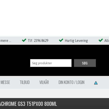
mere ...
Tlf. 2396 8629
Hurtig Levering
Al
SØG
Å MESSE
TILBUD
VILKÅR
DIN KONTO / LOGIN
ACHROME GS3 T51PX00 800ML