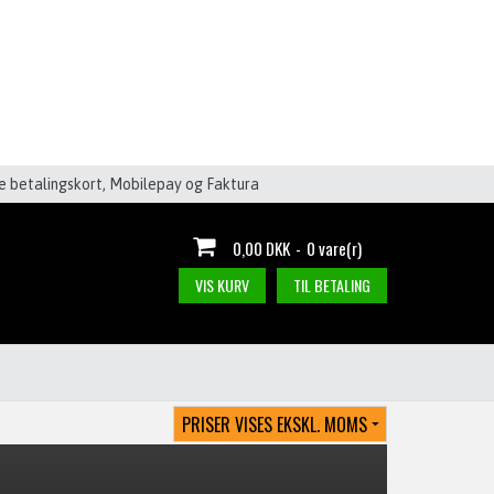
le betalingskort, Mobilepay og Faktura
0,00 DKK
-
0 vare(r)
VIS KURV
TIL BETALING