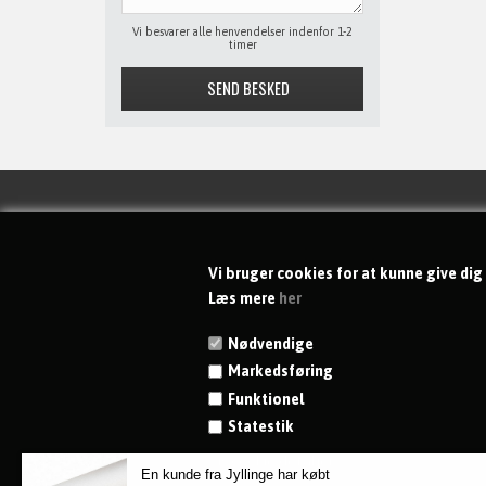
Vi besvarer alle henvendelser indenfor 1-2
timer
KONTAKT
Vi bruger cookies for at kunne give dig
dgs-shoppen ApS
Læs mere
her
Rytterkær 69
Nødvendige
DK-2765 Smørum
Markedsføring
CVR 41846798
Funktionel
Telefon:
+45 23 96 86 29
Statestik
Kundeservice på hverdage: 8 - 16
Vis cookie detaljer
E-mail:
info@dgs-shoppen.dk
En kunde fra Jyllinge har købt